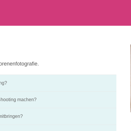
orenenfotografie.
ing?
Shooting machen?
mitbringen?