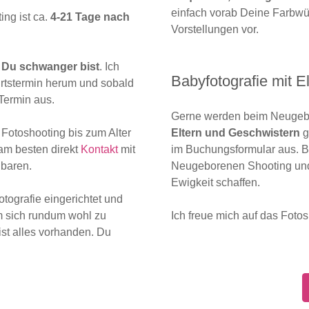
einfach vorab Deine Farbwü
ng ist ca.
4-21 Tage nach
Vorstellungen vor.
 Du schwanger bist
. Ich
Babyfotografie mit E
rtstermin herum und sobald
Termin aus.
Gerne werden beim Neugeb
 Fotoshooting bis zum Alter
Eltern und Geschwistern
g
am besten direkt
Kontakt
mit
im Buchungsformular aus. Bu
nbaren.
Neugeborenen Shooting und
Ewigkeit schaffen.
otografie eingerichtet und
m sich rundum wohl zu
Ich freue mich auf das Fotos
ist alles vorhanden. Du